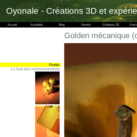
Oyonale - Créations 3D et expéri
Accueil
Actualités
Blog
Posters
Créations 3D
Fract
Golden mécanique (d
Poster
Le livre des commencements