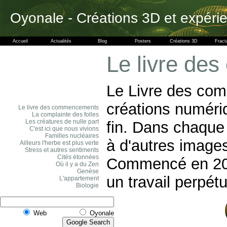
Oyonale - Créations 3D et expéri
Accueil
Actualités
Blog
Posters
Créations 3D
Fract
Le livre d
Le Livre des co
créations numéri
Le livre des commencements
La complainte des folles
Les créatures de nulle part
fin. Dans chaque 
C'est ici que nous vivions
Familles nucléaires
à d'autres images
Ailleurs l'herbe est plus verte
Stress et autres sentiments
Cités étonnées
Commencé en 200
Où il y a du Zen
Genèse
un travail perpét
L'appartement
Biologie
Web
Oyonale