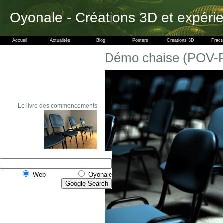
Oyonale - Créations 3D et expéri
Accueil
Actualités
Blog
Posters
Créations 3D
Fract
Démo chaise (POV-
Le livre des commencements
Web
Oyonale