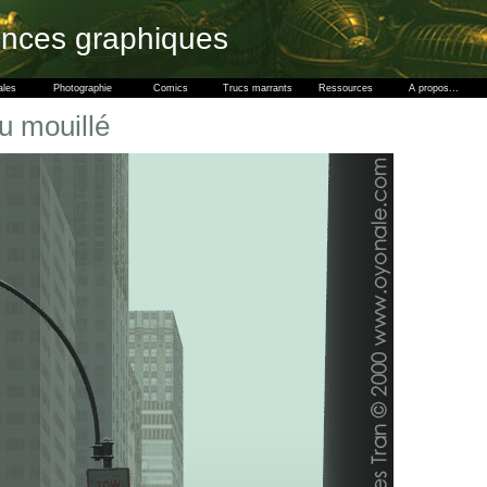
ences graphiques
ales
Photographie
Comics
Trucs marrants
Ressources
A propos...
u mouillé