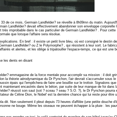
 33 de ce mois,
Germain Landfelder?
se réveille à 8h09mn du matin.
Aujourd'
main Landfelder? devait effectivement abandonner son enveloppe corporelle le 3
 très improbable dans le cas particulier de Germain Landfelder? . Pour cette
ormale que lorsque l'affaire sera résolue.
plications. En bref : il existe un petit livre bleu, où est consigné le destin d
main Landfelder? ou Z le Polymorphe? , qui résistent à leur sort. Le fabrican
affairés et alertes, et les oblige à tripatouiller l'espace-temps, ce qui est un
se les dents en disant
felder? emmagasine de la force mentale pour accomplir sa mission : il doit gr
elon la théorie aérodynamique du Dr Pynchon, l'air devrait s'accumuler sous l
ussin épais qui l'empêchera de faire une bouillie sur le trottoir. Signalons qu
nt maintenant encastrés dans le béton, par suite de leur manque de foi dans l
lder? réussit son saut (sot ? sceau ? seau ? S.O. ?), le Dr Pynchon pourra enf
ateur de Céline Dion, le Nobel' est la dernière chance qui lui reste pour être 
ela dit. Non seulement il pleut depuis 73 heures d'affilée (une petite douch
s personne ne bouge. Même les oiseaux ne peuvent échapper à la pluie : les 
 pas prendre un taxi, le voilà contraint de marcher de son hôtel jusqu'au Chr