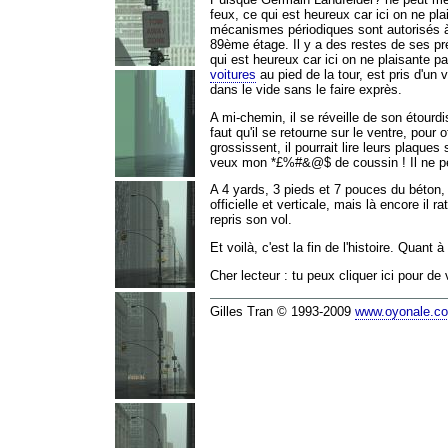
feux, ce qui est heureux car ici on ne pl
mécanismes périodiques sont autorisés à t
89ème étage. Il y a des restes de ses pré
qui est heureux car ici on ne plaisante p
voitures
au pied de la tour, est pris d'un 
dans le vide sans le faire exprès.
A mi-chemin, il se réveille de son étourd
faut qu'il se retourne sur le ventre, pour 
grossissent, il pourrait lire leurs plaque
veux mon *£%#&@$ de coussin ! Il ne peu
A 4 yards, 3 pieds et 7 pouces du béton, 
officielle et verticale, mais là encore il 
repris son vol.
Et voilà, c'est la fin de l'histoire. Quan
Cher lecteur : tu peux cliquer ici pour de
Gilles Tran © 1993-2009
www.oyonale.c