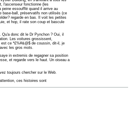
t, l'ascenseur fonctionne (les
 peine essoufflé quand il arrive au
base-ball, préservatifs non utilisés (ce
der? regarde en bas. Il voit les petites
uie, et hop, il rate son coup et bascule
 Qu'a donc dit le Dr Pynchon ? Oui, il
ration. Les voitures grossissent,
Où est ce *£%#&@$ de coussin, dit-il, je
 avec les gros mots.
ssaye in extremis de regagner sa position
dresse, et regarde vers le haut. Un oiseau a
ouvez toujours chercher sur le Web.
attention, ces histoires sont