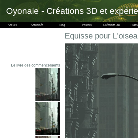
Oyonale - Créations 3D et expéri
Accueil
Actualités
Blog
Posters
Créations 3D
Fract
Equisse pour L'oisea
Le livre des commencements