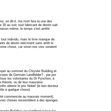
hui,
se dit-il, ma mort fera la une des
0 au soir, tout fabricant de destin sait
 raison même, le temps s'est arrêté
e tout individu, mais le livre manque de
ts de destin réécrivent sans arrêt le
e bonne chose, car sinon nos vies seraient
imper au sommet du Chrysler Building et
e corps de Germain Landfelder? , par pur
e tous les volontaires du Dr Pynchon, à
a théorie, ou de leur mauvaise
in obtenir le prix Nobel' (le bon docteur
utile à quelque chose).
e d'été commencée au mauvais moment),
pauvres choses ressemblent à des éponges
ysler Building, en s'arrêtant à tous les