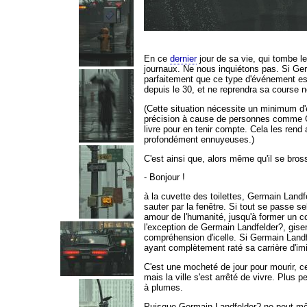
En ce
dernier
jour de sa vie,
qui tombe le
journaux. Ne nous inquiétons pas. Si Ger
parfaitement que ce type d'événement est
depuis le 30, et ne reprendra sa course n
(Cette situation nécessite un minimum d'ex
précision à cause de personnes comme Ger
livre pour en tenir compte. Cela les rend 
profondément ennuyeuses.)
C'est ainsi que, alors même qu'il se bros
- Bonjour !
à la cuvette des toilettes, Germain Land
sauter par la fenêtre. Si tout se passe s
amour de l'humanité, jusqu'à former un co
l'exception de Germain Landfelder?, gise
compréhension d'icelle. Si Germain Landfe
ayant complètement raté sa carrière d'imit
C'est une mocheté de jour pour mourir, c
mais la ville s'est arrêté de vivre. Plu
à plumes.
Puisque Germain Landfelder? ne peut même