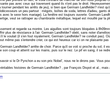
aisante pas avec ceux qui traversent quand ils n'ont pas le droit. Heureusemen
ourner pendant les arrêts de jeu), si bien que Germain Landfelder? n'est qu'à
décesseurs un peu partout : mégots, boîtes de soda, lettres d'adieu, gants de 
as avec le sexe hors mariage). La fenêtre est toujours ouverte. Germain Landfel
vertige, veut se rattraper au chambranle métallique, lequel est mouillé par la pl
issement et regarde sa montre. Les aiguilles sont toujours bloquées à 8h09mn.
offrir plus de résistance à l'air. Germain Landfelder? obéit, sans noter d'amélio
s s'il le voulait (il s'en fout royalement, Germain Landfelder? ne conduit pas). 
t même pas s'entendre crier, ce qui est heureux car ici on ne plaisante pas
Germain Landfelder? arrête de choir. Parce qu'il se voit si proche du sol, il e
rate son coup et atterrit sur les mains, puis sur le nez. Le pif en sang, il se re
t à savoir si le Dr Pynchon a eu son prix Nobel', nous ne le dirons pas. Vous p
 véritables histoires de Germain Landfelder? , par François Dispot et al., mais 
om