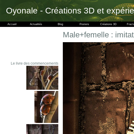
Oyonale - Créations 3D et expéri
Accueil
Actualités
Blog
Posters
Créations 3D
Fract
Male+femelle : imitat
Le livre des commencements