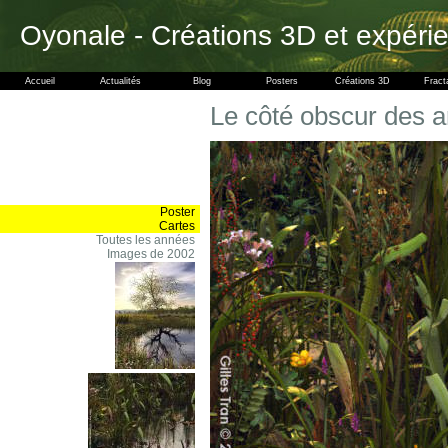
Oyonale - Créations 3D et expéri
Accueil
Actualités
Blog
Posters
Créations 3D
Fract
Le côté obscur des ar
Poster
Cartes
Toutes les années
Images de 2002