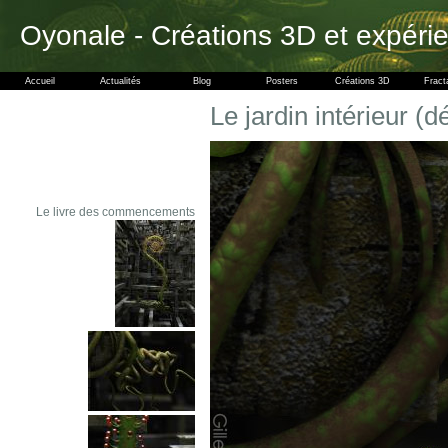
Oyonale - Créations 3D et expéri
Accueil
Actualités
Blog
Posters
Créations 3D
Fract
Le jardin intérieur (dé
Le livre des commencements