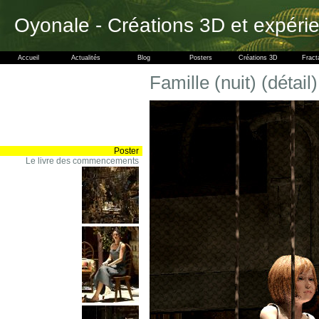
Oyonale - Créations 3D et expéri
Accueil
Actualités
Blog
Posters
Créations 3D
Fract
Famille (nuit) (détail)
Poster
Le livre des commencements