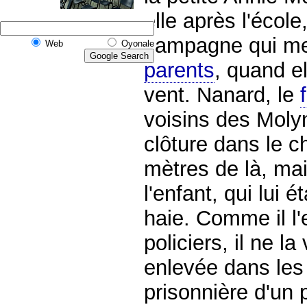
elle après l'école
campagne qui men
Web
Oyonale
parents
, quand el
vent. Nanard, le
f
voisins des Moly
clôture dans le c
mètres de là, ma
l'enfant, qui lui 
haie. Comme il l'
policiers, il ne la
enlevée dans les 
prisonnière d'un 