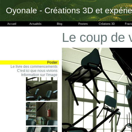
Oyonale - Créations 3D et expéri
Accueil
Actualités
Blog
Posters
Créations 3D
Fract
Le coup de 
Poster
Le livre des commencements
C'est ici que nous vivions
Information sur l'image