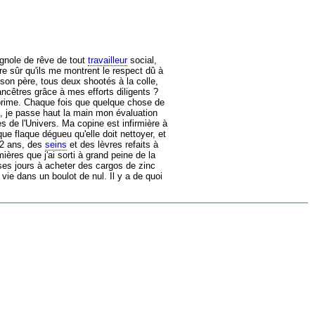
gnole de rêve de tout
travailleur
social,
re sûr qu'ils me montrent le respect dû à
 son père, tous deux shootés à la colle,
ancêtres grâce à mes efforts diligents ?
e prime. Chaque fois que quelque chose de
, je passe haut la main mon évaluation
es de l'Univers. Ma copine est infirmière à
ue flaque dégueu qu'elle doit nettoyer, et
22 ans, des
seins
et des lèvres refaits à
ères que j'ai sorti à grand peine de la
 ses jours à acheter des cargos de zinc
 vie dans un boulot de nul. Il y a de quoi