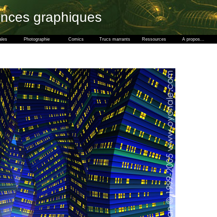
ences graphiques
ales
Photographie
Comics
Trucs marrants
Ressources
A propos...