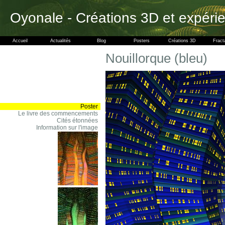
Oyonale - Créations 3D et expéri
Accueil
Actualités
Blog
Posters
Créations 3D
Fract
Nouillorque (bleu)
Poster
Le livre des commencements
Cités étonnées
Information sur l'image