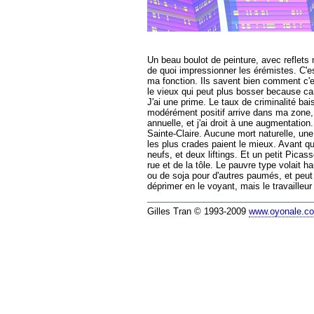
Un beau boulot de peinture,
avec reflets m
de quoi impressionner les érémistes.
C'es
ma fonction. Ils savent bien comment c'es
le vieux qui peut plus bosser because can
J'ai une prime. Le taux de criminalité b
modérément positif arrive dans ma zone, 
annuelle, et j'ai droit à une augmentation
Sainte-Claire. Aucune mort naturelle, une
les plus crades paient le mieux. Avant 
neufs, et deux liftings. Et un petit Pica
rue et de la tôle. Le pauvre type volait 
ou de soja pour d'autres paumés, et peut à
déprimer en le voyant, mais le travailleu
Gilles Tran © 1993-2009
www.oyonale.c