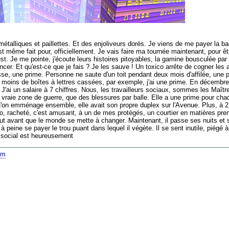
étalliques et paillettes.
Et des enjoliveurs dorés.
Je viens de me payer la ba
t même fait pour, officiellement. Je vais faire ma tournée maintenant, pour êt
t. Je me pointe, j'écoute leurs histoires pitoyables, la gamine bousculée par
cer. Et qu'est-ce que je fais ? Je les sauve ! Un toxico arrête de cogner les 
aisse, une prime. Personne ne saute d'un toit pendant deux mois d'affilée, un
moins de boîtes à lettres cassées, par exemple, j'ai une prime. En décembre
. J'ai un salaire à 7 chiffres. Nous, les travailleurs sociaux, sommes les Maîtr
 vraie zone de guerre, que des blessures par balle. Elle a une prime pour chaq
qu'on emménage ensemble, elle avait son propre duplex sur l'Avenue. Plus, à 
sso, racheté, c'est amusant, à un de mes protégés, un courtier en matières premi
haut avant que le monde se mette à changer. Maintenant, il passe ses nuits et
 peine se payer le trou puant dans lequel il végète. Il se sent inutile, piégé à
r social est heureusement
om