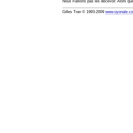
Nous n'allions pas les décevoir. Alors qu
Gilles Tran © 1993-2009
www.oyonale.c