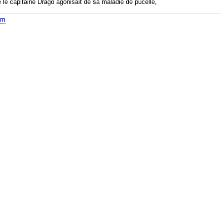
e le capitaine Drago agonisait de sa maladie de pucelle,
om