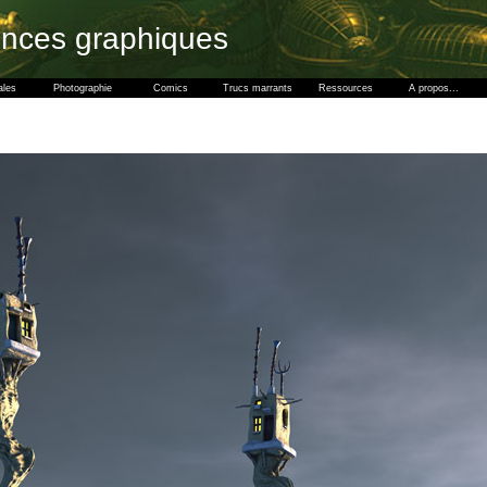
ences graphiques
ales
Photographie
Comics
Trucs marrants
Ressources
A propos...