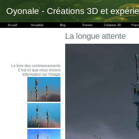
Oyonale - Créations 3D et expéri
Accueil
Actualités
Blog
Posters
Créations 3D
Fract
La longue attente
Le livre des commencements
C'est ici que nous vivions
Information sur l'image