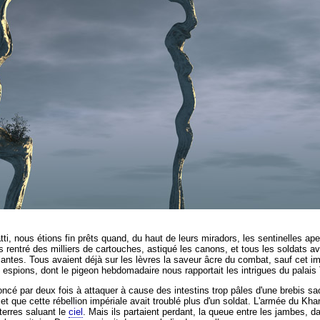
ti,
nous étions fin prêts quand,
du haut de leurs miradors,
les sentinelles ape
 rentré des milliers de cartouches,
astiqué les canons, et tous les soldats av
tes. Tous avaient déjà sur les lèvres la saveur âcre du combat, sauf cet imb
nos espions, dont le pigeon hebdomadaire nous rapportait les intrigues du palais 
cé par deux fois à attaquer à cause des intestins trop pâles d'une brebis sacr
 et que cette rébellion impériale avait troublé plus d'un soldat. L'armée du Kha
terres saluant le
ciel
. Mais ils partaient perdant, la queue entre les jambes, dan