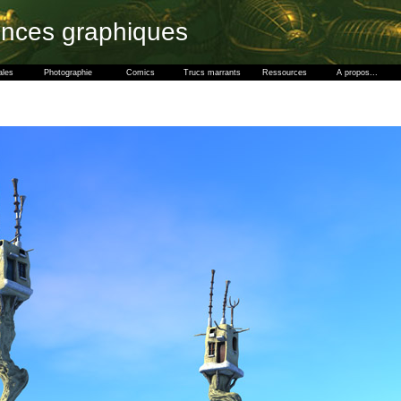
ences graphiques
ales
Photographie
Comics
Trucs marrants
Ressources
A propos...