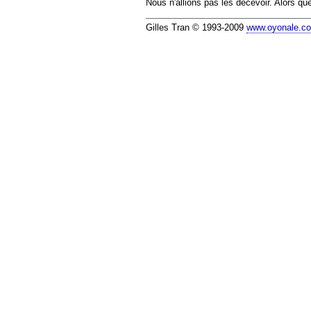
Nous n'allions pas les décevoir. Alors qu
Gilles Tran © 1993-2009
www.oyonale.c