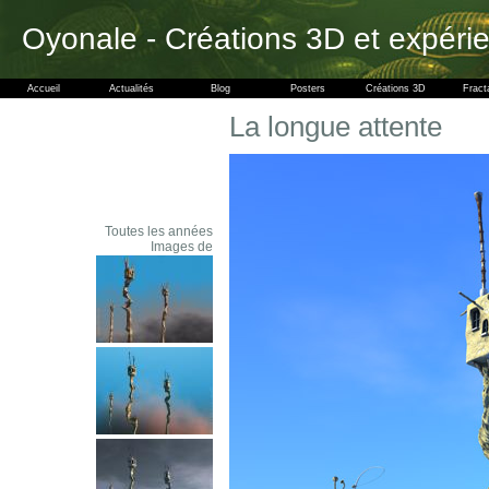
Oyonale - Créations 3D et expéri
Accueil
Actualités
Blog
Posters
Créations 3D
Fract
La longue attente
Toutes les années
Images de