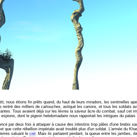
ti,
nous étions fin prêts quand,
du haut de leurs miradors,
les sentinelles ape
 rentré des milliers de cartouches,
astiqué les canons, et tous les soldats av
tes. Tous avaient déjà sur les lèvres la saveur âcre du combat, sauf cet imb
nos espions, dont le pigeon hebdomadaire nous rapportait les intrigues du palais 
cé par deux fois à attaquer à cause des intestins trop pâles d'une brebis sacr
 et que cette rébellion impériale avait troublé plus d'un soldat. L'armée du Kha
terres saluant le
ciel
. Mais ils partaient perdant, la queue entre les jambes, dan