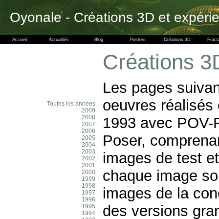
Oyonale - Créations 3D et expéri
Accueil
Actualités
Blog
Posters
Créations 3D
Fract
Créations 3
Les pages suivan
oeuvres réalisés
Toutes les années
2009
2008
1993 avec POV-R
2007
2006
Poser, comprenan
2005
2004
2003
images de test e
2002
2001
chaque image son
2000
1999
1998
images de la conc
1997
1996
des versions gra
1995
1994