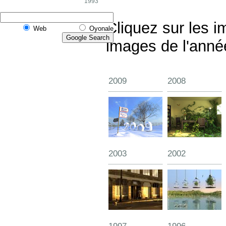
1993
Cliquez sur les i
Web
Oyonale
images de l'anné
2009
2008
2003
2002