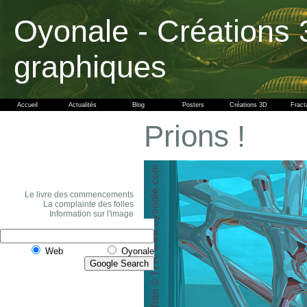
Oyonale - Créations 
graphiques
Accueil
Actualités
Blog
Posters
Créations 3D
Fract
Prions !
Le livre des commencements
La complainte des folles
Information sur l'image
Web
Oyonale