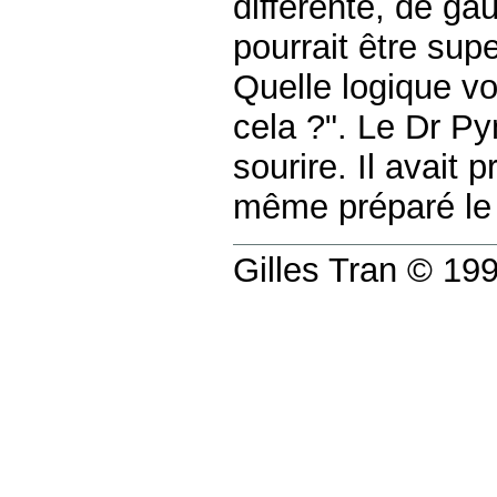
différente, de ga
pourrait être su
Quelle logique v
cela ?". Le Dr P
sourire. Il avait p
même préparé le
Gilles Tran © 1