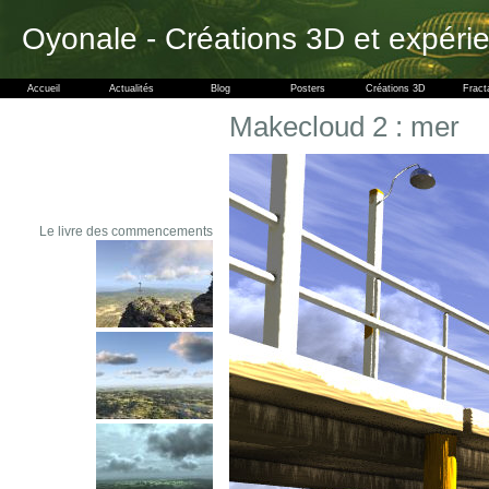
Oyonale - Créations 3D et expéri
Accueil
Actualités
Blog
Posters
Créations 3D
Fract
Makecloud 2 : mer
Le livre des commencements