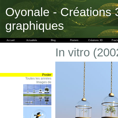
Oyonale - Créations 
graphiques
Accueil
Actualités
Blog
Posters
Créations 3D
Fract
In vitro (200
Poster
Toutes les années
Images de