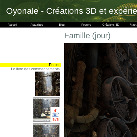
Oyonale - Créations 3D et expéri
Accueil
Actualités
Blog
Posters
Créations 3D
Fract
Famille (jour)
Poster
Le livre des commencements