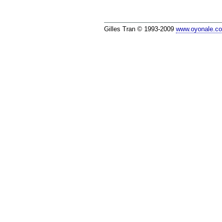
Gilles Tran © 1993-2009
www.oyonale.c