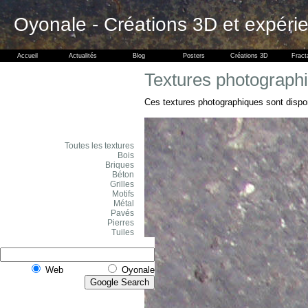
Oyonale - Créations 3D et expéri
Accueil
Actualités
Blog
Posters
Créations 3D
Fract
Textures photographi
Ces textures photographiques sont dispo
Toutes les textures
Bois
Briques
Béton
Grilles
Motifs
Métal
Pavés
Pierres
Tuiles
Web
Oyonale