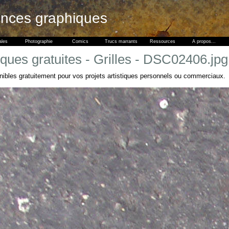
ences graphiques
ales
Photographie
Comics
Trucs marrants
Ressources
A propos...
ques gratuites - Grilles - DSC02406.jpg
nibles gratuitement pour vos projets artistiques personnels ou commerciaux.