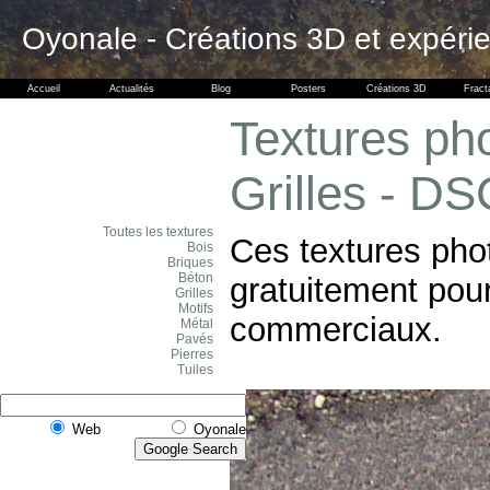
Oyonale - Créations 3D et expéri
Accueil
Actualités
Blog
Posters
Créations 3D
Fract
Textures pho
Grilles - D
Toutes les textures
Ces textures pho
Bois
Briques
Béton
gratuitement pour
Grilles
Motifs
commerciaux.
Métal
Pavés
Pierres
Tuiles
Web
Oyonale