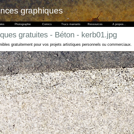
ences graphiques
ales
Photographie
Comics
Trucs marrants
Ressources
A propos...
ques gratuites - Béton - kerb01.jpg
nibles gratuitement pour vos projets artistiques personnels ou commerciaux.