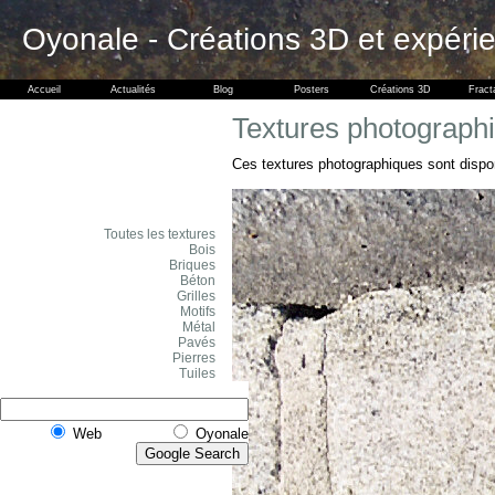
Oyonale - Créations 3D et expéri
Accueil
Actualités
Blog
Posters
Créations 3D
Fract
Textures photographi
Ces textures photographiques sont dispo
Toutes les textures
Bois
Briques
Béton
Grilles
Motifs
Métal
Pavés
Pierres
Tuiles
Web
Oyonale