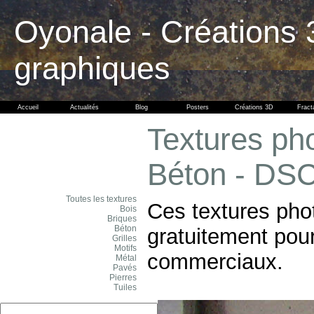
Oyonale - Créations 
graphiques
Accueil
Actualités
Blog
Posters
Créations 3D
Fract
Textures pho
Béton - DS
Toutes les textures
Ces textures pho
Bois
Briques
Béton
gratuitement pour
Grilles
Motifs
commerciaux.
Métal
Pavés
Pierres
Tuiles