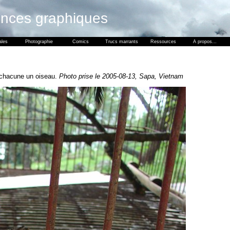
ences graphiques
ales
Photographie
Comics
Trucs marrants
Ressources
A propos...
 chacune un oiseau.
Photo prise le 2005-08-13, Sapa, Vietnam