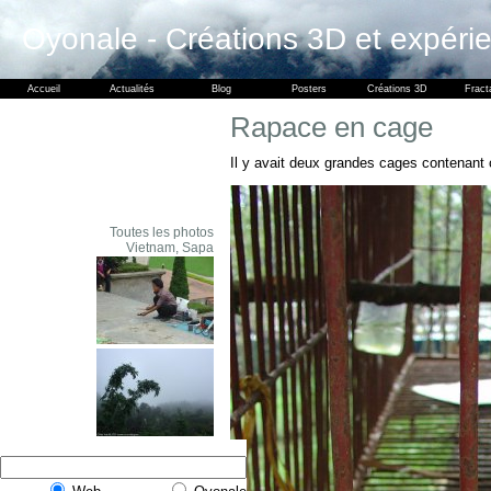
Oyonale - Créations 3D et expéri
Accueil
Actualités
Blog
Posters
Créations 3D
Fract
Rapace en cage
Il y avait deux grandes cages contenant
Toutes les photos
Vietnam, Sapa