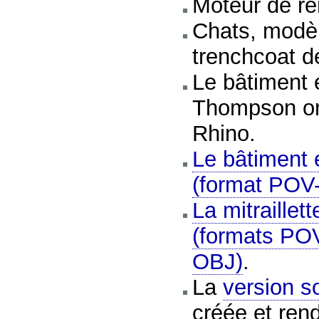
Moteur de r
Chats, modèl
trenchcoat 
Le bâtiment et
Thompson on
Rhino.
Le bâtiment e
(format POV
La mitraillett
(formats PO
OBJ)
.
La
version s
créée et re