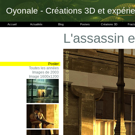
Oyonale - Créations 3D et expéri
Accueil
Actualités
Blog
Posters
Créations 3D
Fract
L'assassin e
Poster
Toutes les années
Images de 2003
Image 1600x1200