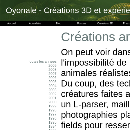
Oyonale - Créations 3D et expéri
Accueil
Actualités
Blog
Posters
Créations 3D
Fract
Créations ar
On peut voir dan
l'impossibilité d
Toutes les années
2009
2008
animales réaliste
2007
2006
Du coup, des tec
2005
2004
2003
créatures faites 
2002
2001
un L-parser, mail
2000
1999
1998
photographies pl
1997
1996
fields pour resse
1995
1994