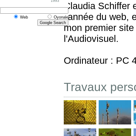
1993
Claudia Schiffer 
l'année du web, e
Web
Oyonale
mon premier site 
l'Audiovisuel.
Ordinateur : PC
Travaux pers