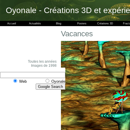
Oyonale - Créations 3D et expéri
Accueil
Actualités
Blog
Posters
Créations 3D
Fract
Vacances
Toutes les années
Images de 1998
Web
Oyonale