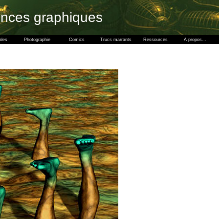
ences graphiques
ales
Photographie
Comics
Trucs marrants
Ressources
A propos...