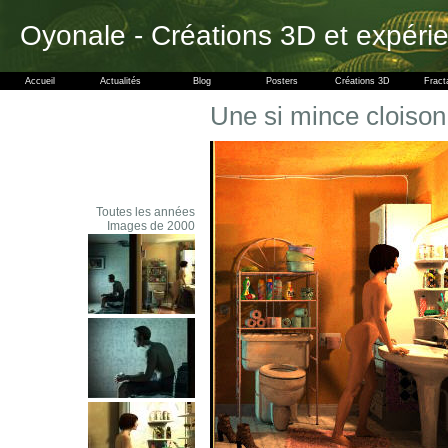
Oyonale - Créations 3D et expéri
Accueil
Actualités
Blog
Posters
Créations 3D
Fract
Une si mince cloison
Toutes les années
Images de 2000