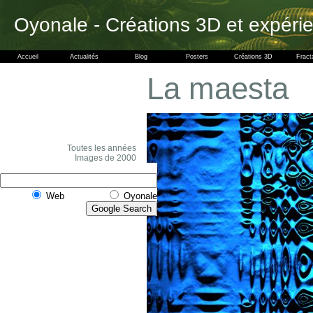
Oyonale - Créations 3D et expéri
Accueil
Actualités
Blog
Posters
Créations 3D
Fract
La maesta
Toutes les années
Images de 2000
Web
Oyonale