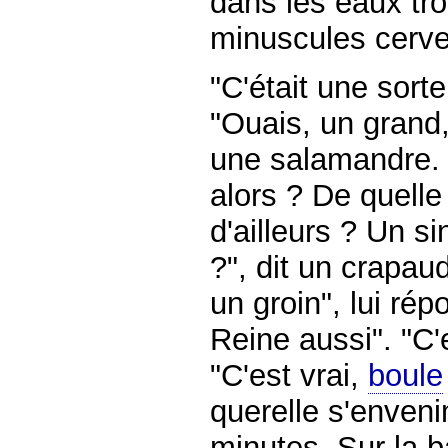
dans les eaux tro
minuscules cerv
"C'était une sorte 
"Ouais, un grand,
une salamandre.
alors ? De quelle
d'ailleurs ? Un s
?", dit un crapau
un groin", lui rép
Reine aussi". "C'
"C'est vrai,
boule
querelle s'enven
minutes. Sur la 